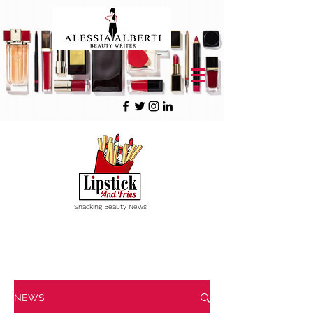
Snacking Beauty News
Vous avez
1 minute
? Croquez
une actualité Beauté !
NEWS