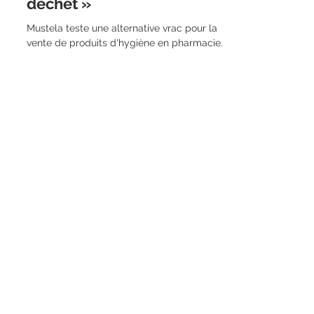
déchet »
Mustela teste une alternative vrac pour la
vente de produits d'hygiène en pharmacie.
La marque d’hygiène et soin pour bébés
des...
Inscrivez-vous à la newsletter !
S'inscrire