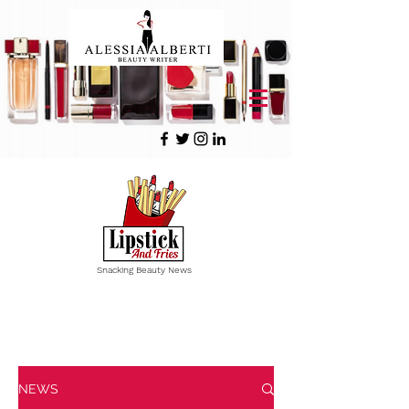
Snacking Beauty News
Vous avez
1 minute
? Croquez
une actualité Beauté !
NEWS