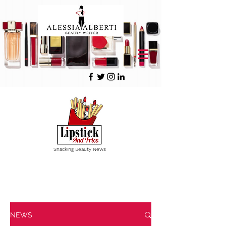
Snacking Beauty News
Vous avez
1 minute
? Croquez
une actualité Beauté !
NEWS