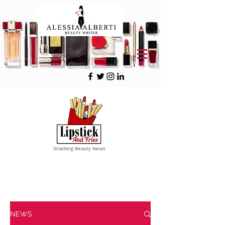
Snacking Beauty News
Vous avez
1 minute
? Croquez
une actualité Beauté !
NEWS